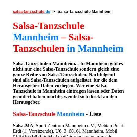
salsa-tanzschule
.de
> Salsa-Tanzschule Mannheim
Salsa-Tanzschule
Mannheim
– Salsa-
Tanzschulen
in Mannheim
Salsa-Tanzschulen Mannheim. - In Mannheim gibt es
nicht nur eine Salsa-Tanzschule sondern gleich eine
ganze Reihe von Salsa-Tanzschulen. Nachfolgend
sind alle Salsa-Tanzschulen aufgelistet, für die dem
Herausgeber Daten vorliegen. Wer eine Salsa-
Tanzschule in Mannheim eintragen lassen oder Daten
geändert haben möchte, wendet sich direkt an den
Herausgeber.
Salsa-Tanzschule
Mannheim
- Liste
Salsa-MA
, Sport Zentrum Mannheim e.V., Mehtap Polat-
Erdi (1. Vorsitzende), U6, 3, 68161 Mannheim, Mobil
0170/2651490, E-Mail mail@capoeiraverein-ma.de