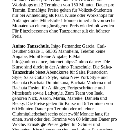
Workshops mit 2 Terminen von 150 Minuten Dauer pro
Termin. Ermäßigte Preise gelten für Vollzeit-Studenten
nur bei Anmeldung als Paar. Kurse oder Workshops für
Anfänger oder Mittelstufe 1 können innerhalb von sechs
Monaten zu einem günstigeren Preis wiederholt werden.
Für Einzelpersonen ohne Tanzpartner gilt ein höherer
Preis.
Animo Tanzschule
, Inigo Fernandez Garcia, Carl-
Reuther-Straße 1, 68305 Mannheim, Telefon keine
Angabe, Mobil keine Angabe, E-Mail
info@animo.dance, Internet https://animo.dance/. Die
Kurse sind direkt in der Animo Tanzschule. Die
Salsa-
Tanzschule
bietet Abendkurse für Salsa Puertorican
Style, Salsa Cuban Style, Salsa New York Style und
Bachata (Bachata Dominikana, Bachata Moderna und
Bachata Fusion für Anfänger, Fortgeschrittene und
Mittelstufe sowie Ladystyle. Zum Team von Inaki
gehören Nick, Aaron, Mariia, Mareike, Daniela und
Becky. Die Preise gelten für Kurse mit 6 Terminen von
60 Minuten Dauer pro Termin oder mit einer
Clubmitgliedschaft sechs oder zwölf Monate lang für
einen, zwei oder drei Termine von 60 Minuten Dauer pro
Woche. Ermäßigte Preise gelten für Schüler und
Studenten. Einzelpersonen sind auch ohne Tanzpartner