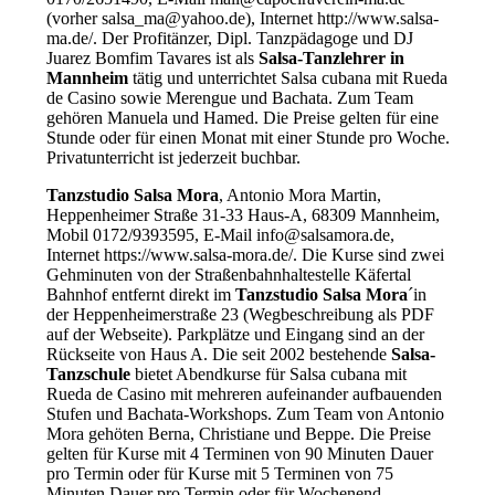
(vorher salsa_ma@yahoo.de), Internet http://www.salsa-
ma.de/. Der Profitänzer, Dipl. Tanzpädagoge und DJ
Juarez Bomfim Tavares ist als
Salsa-Tanzlehrer in
Mannheim
tätig und unterrichtet Salsa cubana mit Rueda
de Casino sowie Merengue und Bachata. Zum Team
gehören Manuela und Hamed. Die Preise gelten für eine
Stunde oder für einen Monat mit einer Stunde pro Woche.
Privatunterricht ist jederzeit buchbar.
Tanzstudio Salsa Mora
, Antonio Mora Martin,
Heppenheimer Straße 31-33 Haus-A, 68309 Mannheim,
Mobil 0172/9393595, E-Mail info@salsamora.de,
Internet https://www.salsa-mora.de/. Die Kurse sind zwei
Gehminuten von der Straßenbahnhaltestelle Käfertal
Bahnhof entfernt direkt im
Tanzstudio Salsa Mora
´in
der Heppenheimerstraße 23 (Wegbeschreibung als PDF
auf der Webseite). Parkplätze und Eingang sind an der
Rückseite von Haus A. Die seit 2002 bestehende
Salsa-
Tanzschule
bietet Abendkurse für Salsa cubana mit
Rueda de Casino mit mehreren aufeinander aufbauenden
Stufen und Bachata-Workshops. Zum Team von Antonio
Mora gehöten Berna, Christiane und Beppe. Die Preise
gelten für Kurse mit 4 Terminen von 90 Minuten Dauer
pro Termin oder für Kurse mit 5 Terminen von 75
Minuten Dauer pro Termin oder für Wochenend-